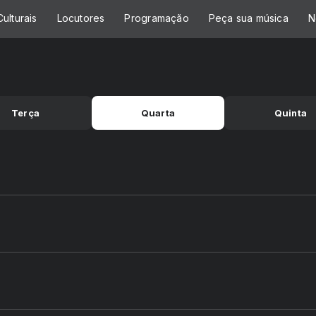
ulturais
Locutores
Programação
Peça sua música
N
Terça
Quarta
Quinta