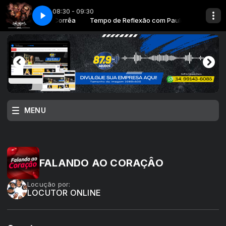
08:30 - 09:30
LEXÏ PARTE 2 sexta SEM DATA
exão com Paulo Corrêa
Tempo de Reflexão com Paulo Corrêa
1 TEMPO DE REFLEXÏ PARTE 2 sexta SEM DA
MENU
FALANDO AO CORAÇÂO
Locução por:
LOCUTOR ONLINE