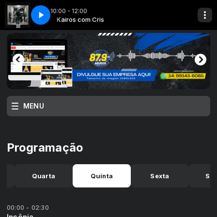
10:00 - 12:00
is
GIRO
VH GIRO
Kairos com Cris
MENU
Programação
Quarta
Quinta
Sexta
Sá
00:00 - 02:30