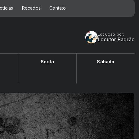
otícias
Recados
Contato
Locução por:
Locutor Padrão
Sexta
Sábado