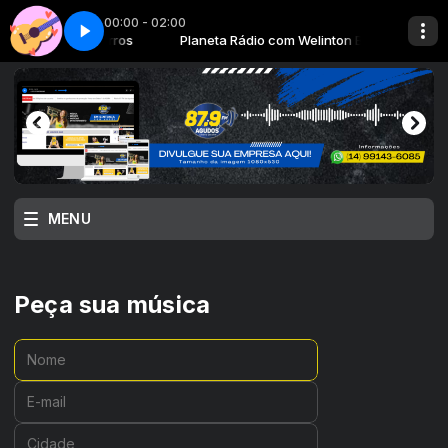
00:00 - 02:00
 com Welinton Barros
Parte 2
Love songs - Parte 2
Planeta Rádio com Welinton Barros
MENU
Peça sua música
Nome:
E-mail:
Cidade: