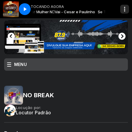
TOCANDO AGORA
Especial Sertanejo com Prateado
Se Tiver Mulher N󩳠Vai - Cesar e Paulinho
Especial Sertanejo
Se Tiver Mulher N󩳠
MENU
NO BREAK
Locução por:
Locutor Padrão