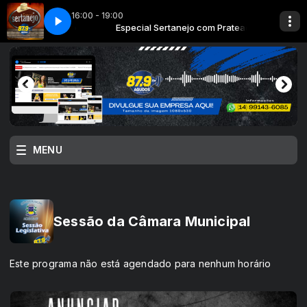
16:00 - 19:00
adeiro-Goiano & Paranaense
nejo com Prateado
Especial Sertanejo com Prateado
A Vida De Um Boiadeiro-Goiano & Paranaen
MENU
Sessão da Câmara Municipal
Este programa não está agendado para nenhum horário