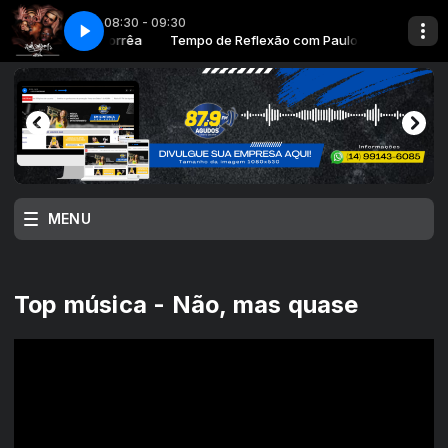
08:30 - 09:30
Ï PARTE 2 SEGUNDA sem data
xão com Paulo Corrêa
Tempo de Reflexão com Paulo Corrêa
1 TEMPO DE REFLEXÏ PARTE 2 SEGUNDA sem
MENU
Top música - Não, mas quase