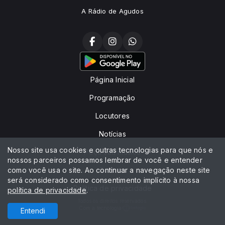
A Rádio de Agudos
Página Inicial
Programação
Locutores
Notícias
Nosso site usa cookies e outras tecnologias para que nós e
Peça sua música
nossos parceiros possamos lembrar de você e entender
como você usa o site. Ao continuar a navegação neste site
Contato
será considerado como consentimento implícito à nossa
Política de privacidade
política de privacidade
.
Todos os direitos reservados.
Com a tecnologia
Entendi