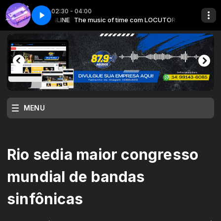
02:30 - 04:00
m LOCUTOR ONLINE
te 1
The music of time com LOCUTOR ONLINE
The music of time - Parte 1
MENU
Rio sedia maior congresso
mundial de bandas
sinfônicas