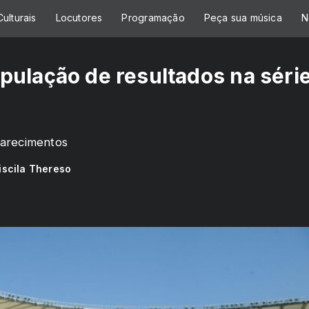
ulturais
Locutores
Programação
Peça sua música
N
pulação de resultados na séri
larecimentos
iscila Thereso