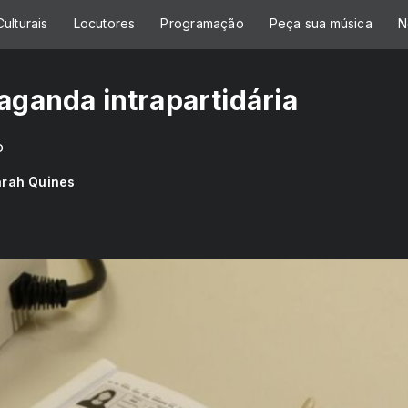
ulturais
Locutores
Programação
Peça sua música
N
aganda intrapartidária
o
rah Quines