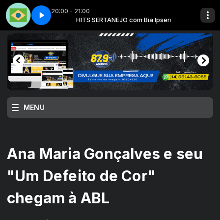
20:00 - 21:00
com LOCUTOR ONLINE
Bia Ipsen
3
HITS SERTANEJO com Bia Ipsen
Made in Brazil - Parte 3
TOP FIVE ANOS 2000 com LOCUTOR ONLINE
MENU
Ana Maria Gonçalves e seu
"Um Defeito de Cor"
chegam à ABL