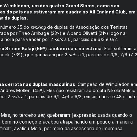
eio de Wimbledon, um dos quatro Grand Slams, como são
es do país que estiveram em quadra no All England Club, em
a de duplas.
, número 35 do
ranking
de duplas da Associação dos Tenistas
rada por Théo Arribagé (23º) e Albano Olivetti (21º) logo na
ma hora para vencer por 2
sets
a 0, parciais de 6/3 e 6/2.
o Sriram Balaji (59º) também caiu na estreia.
Eles sofreram a
erbeek (73º), que ganharam por 2
sets
a 1, parciais de 3/6, 7/6 (7-
 uma derrota nas duplas masculinas
. Campeão de Wimbledon em
Andrés Molteni (45º). Eles não resistiram ao croata Nikola Mektic
 por 2
sets
a 1, parciais de 6/1, 4/6 e 6/2, em uma hora e 48 minuto
Mas, no terceiro
set,
quebraram [expressão usada quando o
o] bem no começo e acabou atrapalhando um pouco a maneira
inal", avaliou Melo, por meio da assessoria de imprensa.