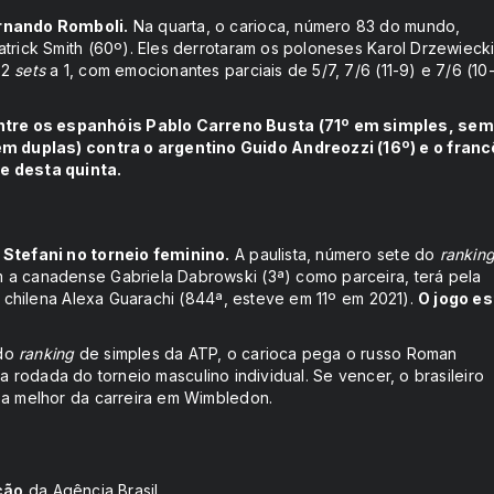
ernando Romboli.
Na quarta, o carioca, número 83 do mundo,
atrick Smith (60º). Eles derrotaram os poloneses Karol Drzewieck
 2
sets
a 1, com emocionantes parciais de 5/7, 7/6 (11-9) e 7/6 (10
ntre os espanhóis Pablo Carreno Busta (71º em simples, sem
 duplas) contra o argentino Guido Andreozzi (16º) e o fran
de desta quinta.
 Stefani no torneio feminino.
A paulista, número sete do
rankin
 a canadense Gabriela Dabrowski (3ª) como parceira, terá pela
 a chilena Alexa Guarachi (844ª, esteve em 11º em 2021).
O jogo es
 do
ranking
de simples da ATP, o carioca pega o russo Roman
ira rodada do torneio masculino individual. Se vencer, o brasileiro
 a melhor da carreira em Wimbledon.
ção
da Agência Brasil.