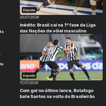
Esporte
i
-
20/07/2026
Inédito: Brasil cai na 1ª fase da Liga
das Nações de vôlei masculino
cês
g
tá
Esporte
17/07/2026
Com gol no último lance, Botafogo
bate Santos na volta do Brasileirão