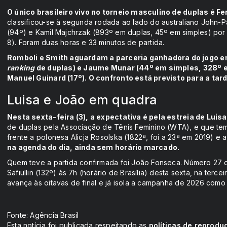
O único brasileiro vivo no torneio masculino de duplas é F
classificou-se à segunda rodada ao lado do australiano John-P
(94º) e Kamil Majchrzak (893º em duplas, 45º em simples) por
8). Foram duas horas e 33 minutos de partida.
Romboli e Smith aguardam a parceria ganhadora do jogo e
ranking
de duplas) e Jaume Munar (44º em simples, 328º em
Manuel Guinard (17º). O confronto está previsto para a tar
Luisa e João em quadra
Nesta sexta-feira (3), a expectativa é pela estreia de Luisa
de duplas pela Associação de Tênis Feminino (WTA), e que tem
frente a polonesa Alicja Rosolska (1822ª, foi a 23ª em 2019) e
na agenda do dia, ainda sem horário marcado.
Quem teve a partida confirmada foi João Fonseca. Número 27
Safiullin (132º) às 7h (horário de Brasília) desta sexta, na terce
avança às oitavas de final e já isola a campanha de 2026 como
Fonte: Agência Brasil
Esta notícia foi publicada respeitando as
políticas de reprodu