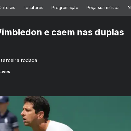
ulturais
Locutores
Programação
Peça sua música
N
 Wimbledon e caem nas duplas
 terceira rodada
haves