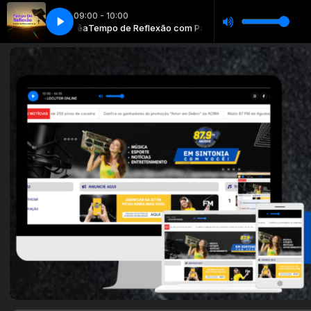
09:00 - 10:00
aulo Corrêa
o a goiania
(Juliano cesar) rumo a goiania
Tempo de Reflexão com Paulo Corrêa