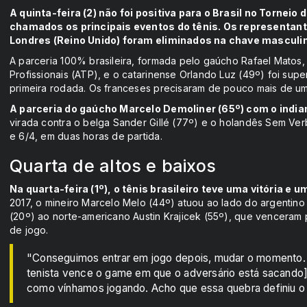
A quinta-feira (2) não foi positiva para o Brasil no Torn
chamados os principais eventos do tênis. Os representant
Londres (Reino Unido) foram eliminados na chave masculin
A parceria 100% brasileira, formada pelo gaúcho Rafael Matos
Profissionais (ATP), e o catarinense Orlando Luz (49º) foi supe
primeira rodada. Os franceses precisaram de pouco mais de u
A parceria do gaúcho Marcelo Demoliner (65º) com o indian
virada contra o belga Sander Gillé (77º) e o holandês Sem V
e 6/4, em duas horas de partida.
Quarta de altos e baixos
Na quarta-feira (1º), o tênis brasileiro teve uma vitória e
2017, o mineiro Marcelo Melo (44º) atuou ao lado do argentino 
(20º) ao norte-americano Austin Krajicek (55º), que venceram
de jogo.
"Conseguimos entrar em jogo depois, mudar o momento. 
tenista vence o game em que o adversário está sacand
como vínhamos jogando. Acho que essa quebra definiu o f