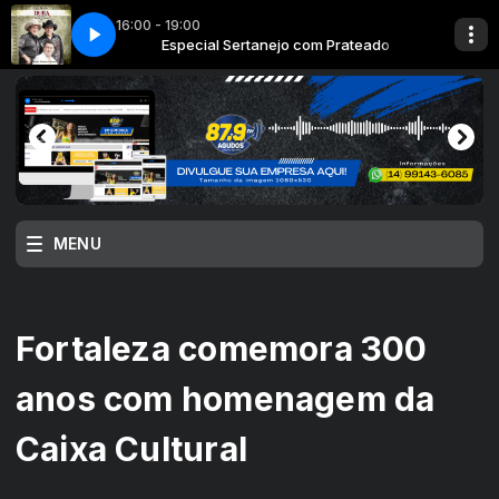
16:00 - 19:00
 Prateado
ada Dura
Especial Sertanejo com Prateado
Ultimo Adeus - Trio Parada Dura
MENU
Fortaleza comemora 300
anos com homenagem da
Caixa Cultural