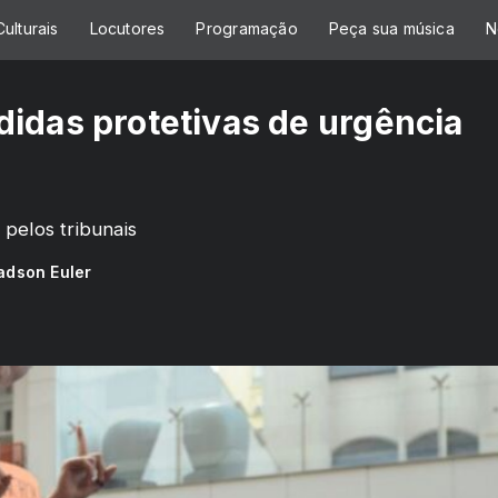
ulturais
Locutores
Programação
Peça sua música
N
idas protetivas de urgência
pelos tribunais
dson Euler