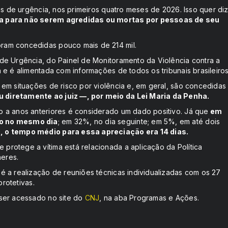
as de urgência, nos primeiros quatro meses de 2026. Isso quer di
ça para não serem agredidas ou mortas por pessoas de seu
ram concedidas pouco mais de 214 mil.
de Urgência, do Painel de Monitoramento da Violência contra a
e é alimentada com informações de todos os tribunais brasileiros
em situações de risco por violência e, em geral, são concedidas
 diretamente ao juiz —, por meio da Lei Maria da Penha.
 a anos anteriores é considerado um dado positivo. Já que
em
do no mesmo dia
; em 32%, no dia seguinte; em 5%, em até dois
 o tempo médio para essa apreciação era 14 dias.
rotege a vítima está relacionada a aplicação da Política
heres.
 a realização de reuniões técnicas individualizadas com os 27
protetivas.
 ser acessado no site do
CNJ
, na aba Programas e Ações.