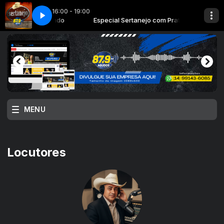
16:00 - 19:00
tanejo com Prateado
olꠤa city
Melhor rolꠤa city
Especial Sertanejo com Prateado
MENU
Locutores