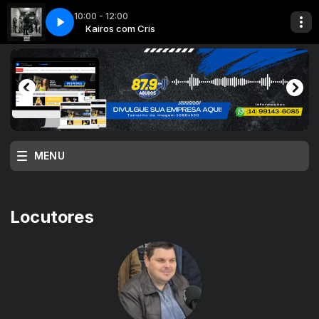
10:00 - 12:00
ris
 GIRO
VH GIRO
Kairos com Cris
MENU
Locutores