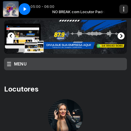
05:00 - 06:00
ão com Cirilo / Ione / Stefany
 Locutor Padrão
 Tempo
Heran硠do Tempo
NO BREAK com Locutor Padrão
Amanhecer no Sertão com Cirilo / Ione / S
MENU
Locutores