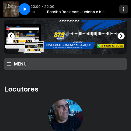
20:00 - 22:00
 Juninho e Klebão
- Song To The Siren
Batalha Rock com Juninho e Klebão
This Mortal Coil - Song To The Siren
MENU
Locutores